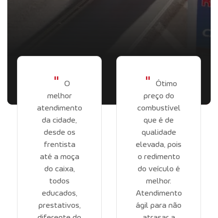
"
"
O
Ótimo
melhor
preço do
atendimento
combustível
da cidade,
que é de
desde os
qualidade
frentista
elevada, pois
até a moça
o redimento
do caixa,
do veículo é
todos
melhor.
educados,
Atendimento
prestativos,
ágil para não
diferente do
atrasar a