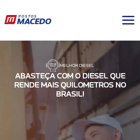
MELHOR DIESEL
A
B
A
S
T
E
Ç
A
C
O
M
O
D
I
E
S
E
L
Q
U
E
R
E
N
D
E
M
A
I
S
Q
U
I
L
Ô
M
E
T
R
O
S
N
O
B
R
A
S
I
L
!