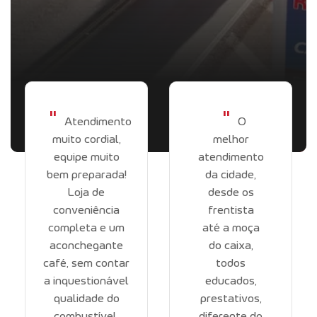
"
"
Atendimento
O
muito cordial,
melhor
equipe muito
atendimento
bem preparada!
da cidade,
Loja de
desde os
conveniência
frentista
completa e um
até a moça
aconchegante
do caixa,
café, sem contar
todos
a inquestionável
educados,
qualidade do
prestativos,
combustível,
diferente do