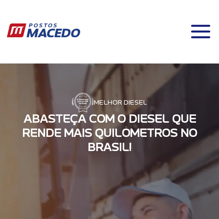
MELHOR DIESEL
A
B
A
S
T
E
Ç
A
C
O
M
O
D
I
E
S
E
L
Q
U
E
R
E
N
D
E
M
A
I
S
Q
U
I
L
Ô
M
E
T
R
O
S
N
O
B
R
A
S
I
L
!