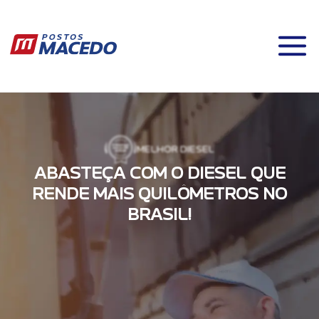
MELHOR DIESEL
A
B
A
S
T
E
Ç
A
C
O
M
O
D
I
E
S
E
L
Q
U
E
R
E
N
D
E
M
A
I
S
Q
U
I
L
Ô
M
E
T
R
O
S
N
O
B
R
A
S
I
L
!