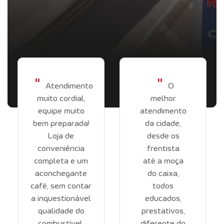
"
"
Atendimento
O
muito cordial,
melhor
equipe muito
atendimento
bem preparada!
da cidade,
Loja de
desde os
conveniência
frentista
completa e um
até a moça
aconchegante
do caixa,
café, sem contar
todos
a inquestionável
educados,
qualidade do
prestativos,
combustível,
diferente do